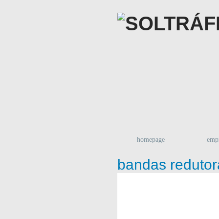
homepage
emp
bandas redutor