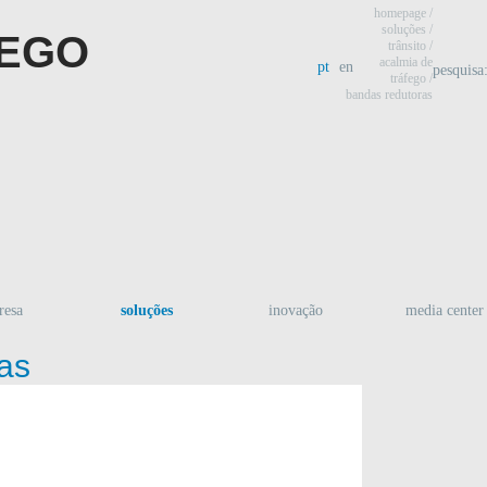
homepage
/
soluções /
trânsito
/
acalmia de
pt
en
pesquisa
tráfego
/
bandas redutoras
resa
soluções
inovação
media center
as