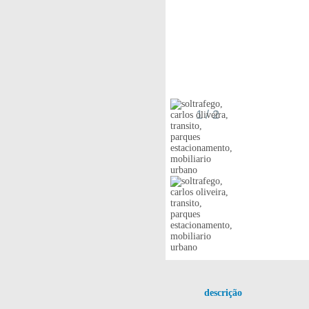
1
/ 2
descrição