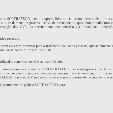
as, a SOLTRÁFEGO, como empresa líder no seu sector, desencadeia processo
os, quer durante um processo activo de recrutamento, quer numa candidatura 
 recepção dos CV’s, irá receber uma comunicação via e-mail com indicaç
dos pessoais:
 as regras previstas para o tratamento de dados pessoais, que atualmente e
do Conselho de 27 de abril de 2016.
utilizados com vista aos fins acima indicados.
pessoais que está a realizar à SOLTRÁFEGO não é obrigatória por lei ou 
s, mas, se não o fizer, a consequência será não receber notícias, informaçã
RÁFEGO, ou o seu CV não ser considerado nos processos de recrutamento e sel
ser e gratuitamente, pedir à SOLTRÁFEGO para: