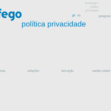
homepage
/
política
privacidade
pt
en
pesquisa
política privacidade
resa
soluções
inovação
media center