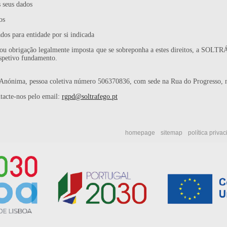
s seus dados
os
ados para entidade por si indicada
 ou obrigação legalmente imposta que se sobreponha a estes direitos, a SOLT
espetivo fundamento.
ima, pessoa coletiva número 506370836, com sede na Rua do Progresso, nº
tacte-nos pelo email:
rgpd@soltrafego.pt
homepage
sitemap
política priva