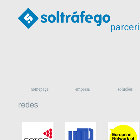
parcer
homepage
empresa
soluções
redes