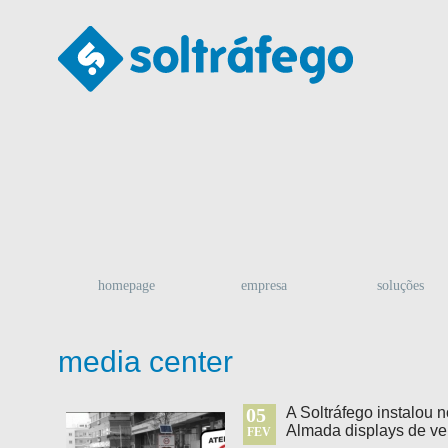
homepage
empresa
soluções
media center
05
A Soltráfego instalou 
Almada displays de ve
FEV