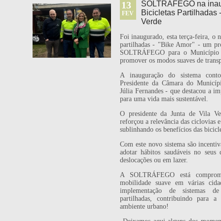
13
SOLTRÁFEGO na inau
Bicicletas Partilhadas
FEV
Verde
Foi inaugurado, esta terça-feira, o 
partilhadas - "Bike Amor" - um pr
SOLTRÁFEGO para o Município d
promover os modos suaves de transp
A inauguração do sistema cont
Presidente da Câmara do Municípi
Júlia Fernandes - que destacou a imp
para uma vida mais sustentável.
O presidente da Junta de Vila 
reforçou a relevância das ciclovias 
sublinhando os benefícios das bicicle
Com este novo sistema são incentiv
adotar hábitos saudáveis no seus 
deslocações ou em lazer.
A SOLTRÁFEGO está comprome
mobilidade suave em várias cida
implementação de sistemas de 
partilhadas, contribuindo para 
ambiente urbano!