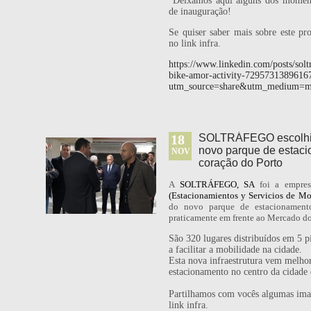
Deixamos aqui alguns dos moment
de inauguração!
Se quiser saber mais sobre este pro
no link infra.
https://www.linkedin.com/posts/
bike-amor-activity-729573138961
utm_source=share&utm_mediu
18
SOLTRÁFEGO escolhida
novo parque de estac
NOV
coração do Porto
A
SOLTRÁFEGO, SA
foi a empres
(Estacionamientos y Servicios de Mo
do novo parque de estacionamento
praticamente em frente ao Mercado d
São 320 lugares distribuídos em 5 p
a facilitar a mobilidade na cidade.
Esta nova infraestrutura vem melhor
estacionamento no centro da cidade 
Partilhamos com vocês algumas ima
link infra.