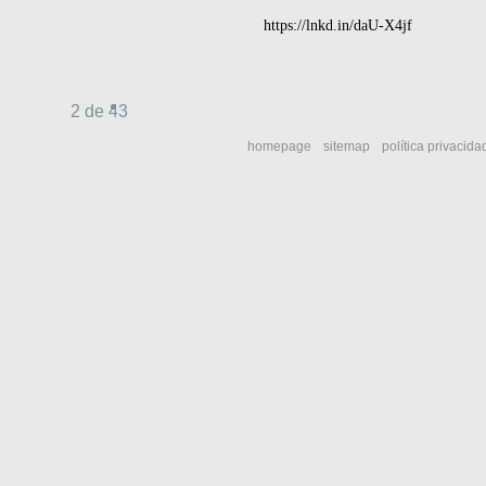
https://lnkd.in/daU-X4jf
2 de 43
homepage
sitemap
política privacida