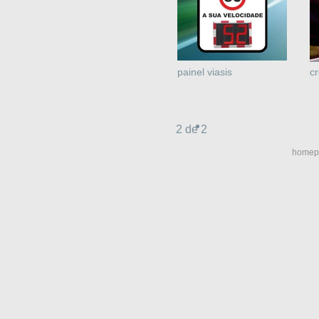
painel viasis
cr
2 de 2
homep