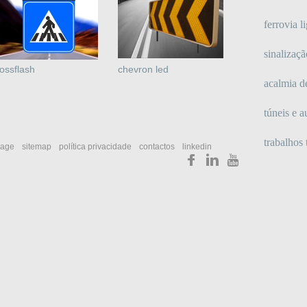
ferrovia l
sinalizaçã
ossflash
chevron led
acalmia d
túneis e a
trabalhos
age
sitemap
política privacidade
contactos
linkedin