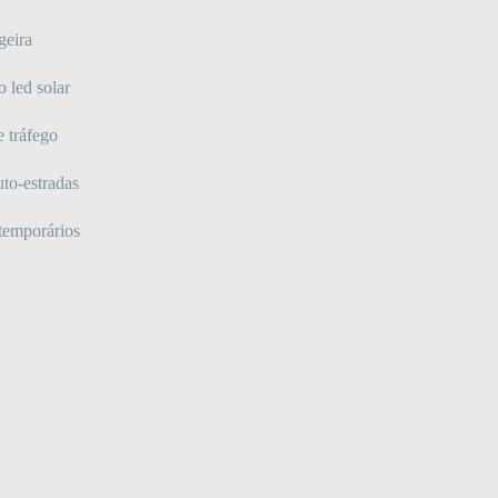
igeira
o led solar
e tráfego
uto-estradas
 temporários