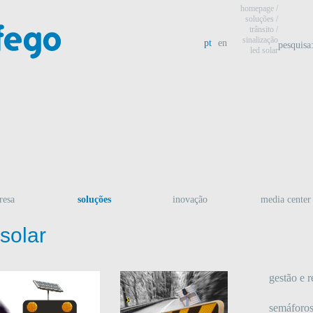
homepage
/
soluções /
trânsito
/
sinalização
pt
en
pesquisa
led solar
resa
soluções
inovação
media center
 solar
gestão e 
semáforos