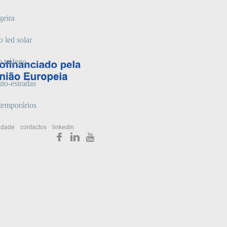
igeira
o led solar
e tráfego
uto-estradas
 temporários
cidade
contactos
linkedin