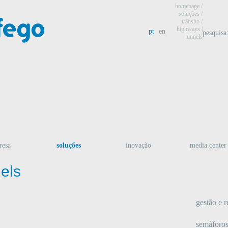
homepage
/
soluções /
trânsito
/
highways |
pt
en
pesquisa
tunnels
resa
soluções
inovação
media center
els
gestão e 
semáforos