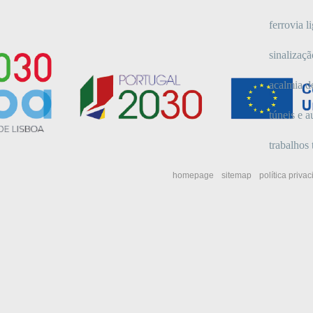
ferrovia l
sinalizaçã
acalmia d
túneis e a
trabalhos
homepage
sitemap
política priva