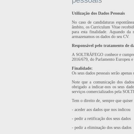
pessoais
Utilização dos Dados Pessoais
No caso de candidaturas espontâne
âmbito, os Curriculum Vitae recebid
para esta finalidade. Aquando da
armazenamos os dados do seu CV.
Responsável pelo tratamento de da
A SOLTRÁFEGO conhece e cumpre com
2016/679, do Parlamento Europeu e 
Finalidade
:
Os seus dados pessoais serão apenas 
Note que a comunicação dos dados 
obrigado a indicar-nos os seus dado
serviços comercializados pela SOLT
Tem o direito de, sempre que qui
- aceder aos dados que nos indicou
- pedir a retificação dos seus dados
- pedir a eliminação dos seus dados