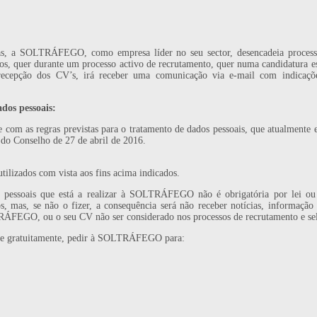
as, a SOLTRÁFEGO, como empresa líder no seu sector, desencadeia processo
os, quer durante um processo activo de recrutamento, quer numa candidatura 
 recepção dos CV’s, irá receber uma comunicação via e-mail com indicaç
dos pessoais:
 as regras previstas para o tratamento de dados pessoais, que atualmente e
do Conselho de 27 de abril de 2016.
utilizados com vista aos fins acima indicados.
pessoais que está a realizar à SOLTRÁFEGO não é obrigatória por lei ou 
s, mas, se não o fizer, a consequência será não receber notícias, informaçã
RÁFEGO, ou o seu CV não ser considerado nos processos de recrutamento e sel
ser e gratuitamente, pedir à SOLTRÁFEGO para: