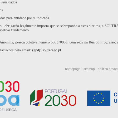
s seus dados
os
ados para entidade por si indicada
 ou obrigação legalmente imposta que se sobreponha a estes direitos, a SOLT
espetivo fundamento.
ima, pessoa coletiva número 506370836, com sede na Rua do Progresso, nº
tacte-nos pelo email:
rgpd@soltrafego.pt
homepage
sitemap
política priva