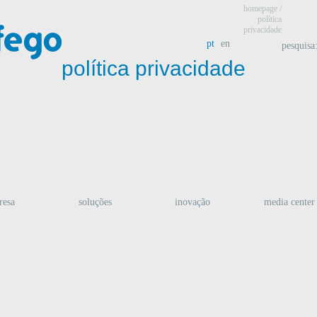
homepage
/
política
privacidade
pt
en
pesquisa
política privacidade
resa
soluções
inovação
media center