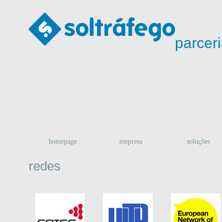
parcer
homepage
empresa
soluções
redes