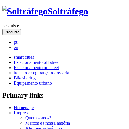
Soltráfego
pesquisa:
pt
en
smart cities
Estacionamento off street
Estacionamento on street
trânsito e segurança rodoviaria
Bikesharing
Equipamento urbano
Primary links
Homepage
Empresa
Quem somos?
Marcos da nossa história
Algumas referências