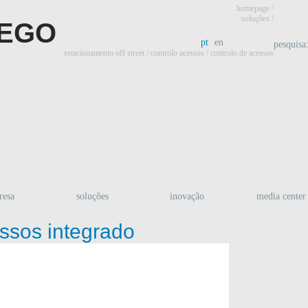
homepage
/
soluções /
pt
en
pesquisa
estacionamento off street
/
controlo acessos
/ controlo de acessos
resa
soluções
inovação
media center
essos integrado