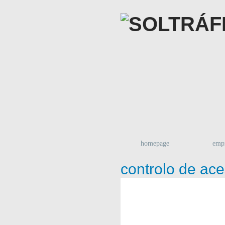
homepage
emp
controlo de ac