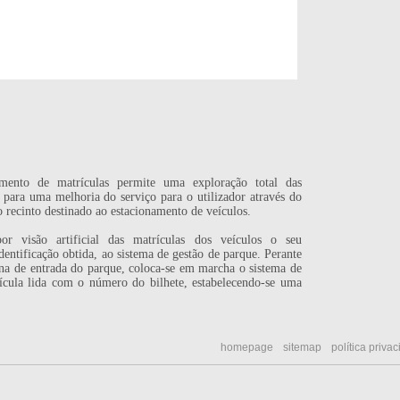
nto de matrículas permite uma exploração total das
o para uma melhoria do serviço para o utilizador através do
 recinto destinado ao estacionamento de veículos.
r visão artificial das matrículas dos veículos o seu
dentificação obtida, ao sistema de gestão de parque. Perante
na de entrada do parque, coloca-se em marcha o sistema de
rícula lida com o número do bilhete, estabelecendo-se uma
homepage
sitemap
política priva