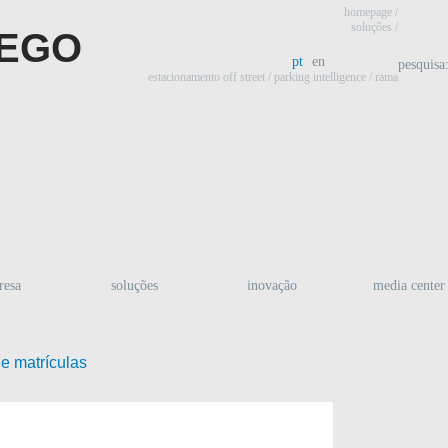
homepage
/
soluções /
pt
en
pesquisa
estacionamento off street
/
parking intelligence
/ rama
resa
soluções
inovação
media center
e matrículas