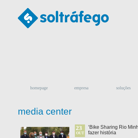
homepage
empresa
soluções
media center
23
‘Bike Sharing Rio Minho
fazer história
OUT