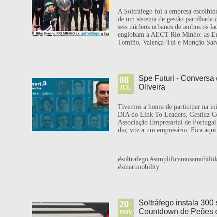
A Soltráfego foi a empresa escolhi
de um sistema de gestão partilhada d
seis núcleos urbanos de ambos os la
englobam a AECT Rio Minho: as Eu
Tomiño, Valença-Tui e Monção Salv
08
Spe Futuri - Conversa
Oliveira
JUL
Tivemos a honra de participar na
DIA do Link To Leaders, Gestluz Co
Associação Empresarial de Portuga
dia, voz a um empresário. Fica aqui
#soltrafego #simplificamosamobili
#smartmobility
20
Soltráfego instala 300
Countdown de Peões e
NOV