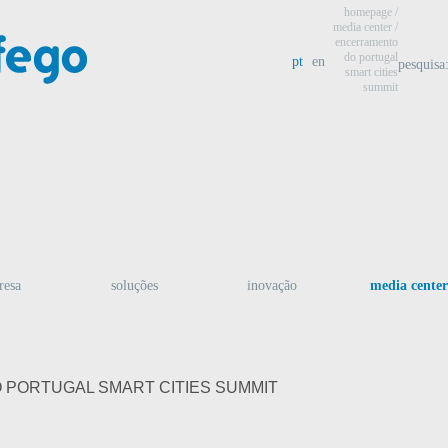
homepage
/
media center
/
encerramento
do portugal
pt
en
pesquisa
smart cities
summit
resa
soluções
inovação
media center
PORTUGAL SMART CITIES SUMMIT