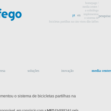
homepage
/
media center
/
a soltráfego
implementou
pt
en
pesquisa
o sistema de
bicicletas partilhas na cim viseu dão-lafões
resa
soluções
inovação
media center
tou o sistema de bicicletas partilhas na
esponsável, em consórcio com a
MEO
EMPRESAS pela