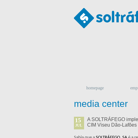
homepage
emp
media center
15
A SOLTRÁFEGO implemen
CIM Viseu Dão-Lafões
JUL
Sabia que a
SOLTRÁFEGO, SA
é a r