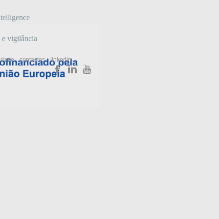
telligence
 e vigilância
cidade
contactos
linkedin