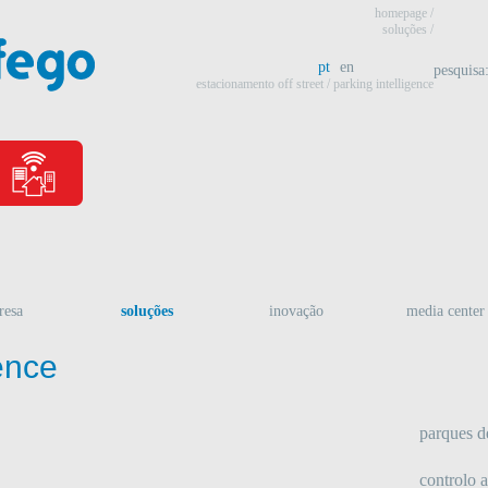
homepage
/
soluções /
pt
en
pesquisa
estacionamento off street
/ parking intelligence
resa
soluções
inovação
media center
gence
parques d
controlo 