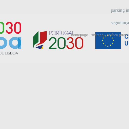
parking in
segurança
homepage
sitemap
política priva