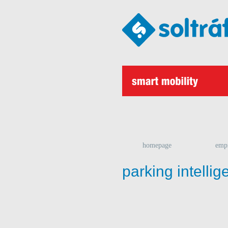
homepage
emp
parking intelli